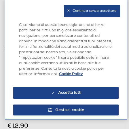
€ 12,90
X   Continua senza accettare
disponibile
Acquisto online:
verifica
Ritiro in negozio in 30' gratuito:
Ci serviamo di queste tecnologie, anche di terze
parti, per offrirti una migliore esperienza di
navigazione, per personalizzare contenuti ed
AGGIUNGI
annunci in modo che siano aderenti ai tuoi interessi,
fornirti funzionalità dei social media ed analizzare le
prestazioni del nostro sito. Selezionando
“Impostazioni cookie” ti sarà possibile determinare
quali cookie verranno utilizzati in base alle tue
preferenze. Consulta la nostra cookie policy per
ulteriori informazioni.
Cookie Policy
Accetta tutti
CUSTODIE
Gestisci cookie
SBS - Cover Skinny per Honor 400 Pro-
Trasparente
€ 12,90