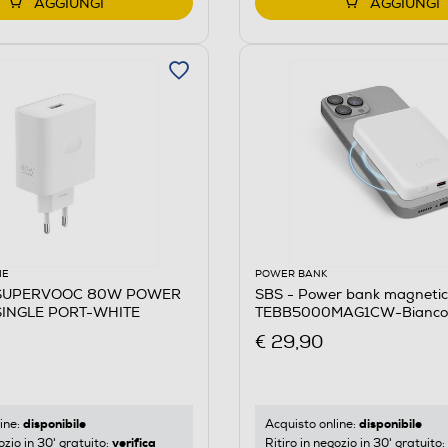
AGGIUNGI
AGGIUNGI
IE
POWER BANK
 SUPERVOOC 80W POWER
SBS - Power bank magneti
INGLE PORT-WHITE
TEBB5000MAG1CW-Bianco
€ 29,90
disponibile
disponibile
ine:
Acquisto online:
verifica
ozio in 30' gratuito:
Ritiro in negozio in 30' gratuito: