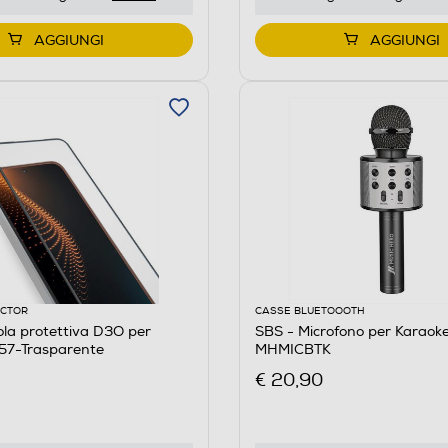
AGGIUNGI
AGGIUNGI
ECTOR
CASSE BLUETOOOTH
cola protettiva D3O per
SBS - Microfono per Karaoke
7-Trasparente
MHMICBTK
€ 20,90