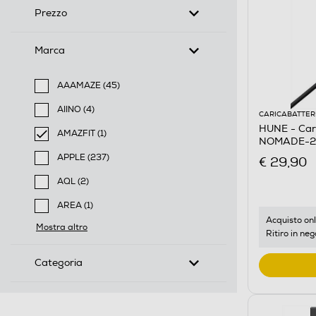
Prezzo
Marca
AAAMAZE (45)
Filtra per Marca: AAAMAZE
AIINO (4)
CARICABATTER
Filtra per Marca: AIINO
HUNE - Car
AMAZFIT (1)
NOMADE-20
selected Filtro applicato per Marca: AMAZFIT
APPLE (237)
€ 29,90
Filtra per Marca: APPLE
AQL (2)
Filtra per Marca: AQL
AREA (1)
Filtra per Marca: AREA
Acquisto onl
Mostra altro
Ritiro in neg
Categoria