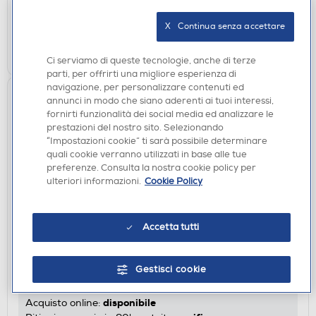
Acquisto online:
verifica
Ritiro in negozio in 30' gratuito:
X   Continua senza accettare
AGGIUNGI
Ci serviamo di queste tecnologie, anche di terze
parti, per offrirti una migliore esperienza di
navigazione, per personalizzare contenuti ed
annunci in modo che siano aderenti ai tuoi interessi,
fornirti funzionalità dei social media ed analizzare le
prestazioni del nostro sito. Selezionando
“Impostazioni cookie” ti sarà possibile determinare
quali cookie verranno utilizzati in base alle tue
preferenze. Consulta la nostra cookie policy per
ulteriori informazioni.
Cookie Policy
Accetta tutti
AURICOLARI
SBS - Auricolare bluetooth-Rosa
€ 18,90
Gestisci cookie
disponibile
Acquisto online: