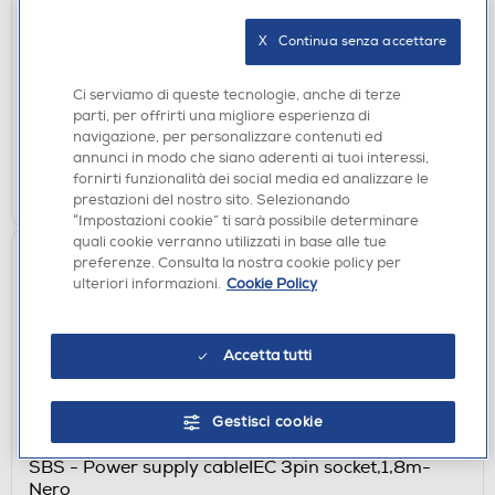
AURICOLARI
SBS - Auricolare TWS-Giallo
X   Continua senza accettare
€ 14,90
Ci serviamo di queste tecnologie, anche di terze
disponibile
Acquisto online:
parti, per offrirti una migliore esperienza di
verifica
Ritiro in negozio in 30' gratuito:
navigazione, per personalizzare contenuti ed
annunci in modo che siano aderenti ai tuoi interessi,
fornirti funzionalità dei social media ed analizzare le
AGGIUNGI
prestazioni del nostro sito. Selezionando
“Impostazioni cookie” ti sarà possibile determinare
quali cookie verranno utilizzati in base alle tue
preferenze. Consulta la nostra cookie policy per
ulteriori informazioni.
Cookie Policy
Accetta tutti
Gestisci cookie
CAVI - ADATTATORI
SBS - Power supply cableIEC 3pin socket,1,8m-
Nero