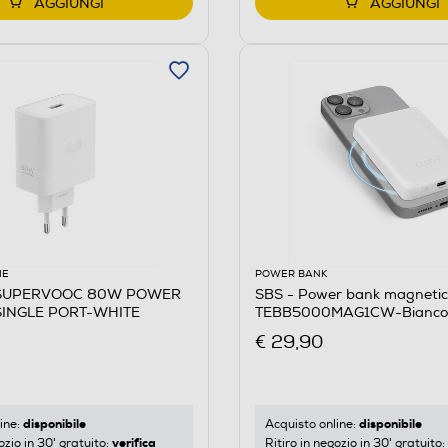
AGGIUNGI
AGGIUNGI
IE
POWER BANK
 SUPERVOOC 80W POWER
SBS - Power bank magneti
INGLE PORT-WHITE
TEBB5000MAG1CW-Bianco
€ 29,90
disponibile
disponibile
ine:
Acquisto online:
verifica
ozio in 30' gratuito:
Ritiro in negozio in 30' gratuito: