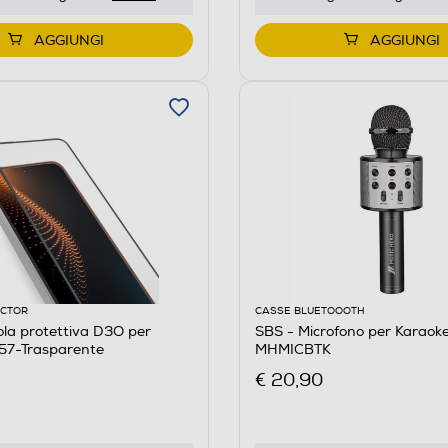
AGGIUNGI
AGGIUNGI
ECTOR
CASSE BLUETOOOTH
cola protettiva D3O per
SBS - Microfono per Karaoke
7-Trasparente
MHMICBTK
€ 20,90