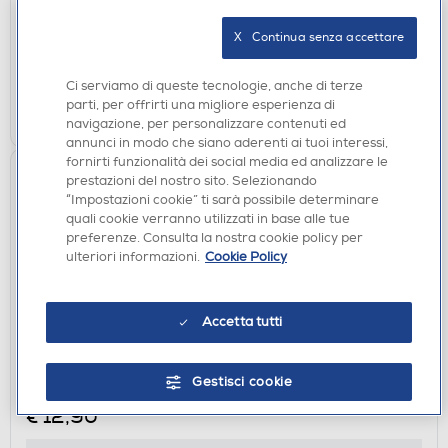
X   Continua senza accettare
disponibile
Acquisto online:
verifica
Ritiro in negozio in 30' gratuito:
Ci serviamo di queste tecnologie, anche di terze
parti, per offrirti una migliore esperienza di
AGGIUNGI
navigazione, per personalizzare contenuti ed
annunci in modo che siano aderenti ai tuoi interessi,
fornirti funzionalità dei social media ed analizzare le
prestazioni del nostro sito. Selezionando
“Impostazioni cookie” ti sarà possibile determinare
quali cookie verranno utilizzati in base alle tue
preferenze. Consulta la nostra cookie policy per
ulteriori informazioni.
Cookie Policy
Accetta tutti
CUSTODIE
SBS - Cover Skinny per Google Pixel 10A-
Gestisci cookie
Trasparente
€ 12,90