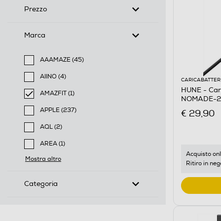
Prezzo
Marca
AAAMAZE (45)
Filtra per Marca: AAAMAZE
AIINO (4)
CARICABATTER
Filtra per Marca: AIINO
HUNE - Car
AMAZFIT (1)
NOMADE-20
selected Filtro applicato per Marca: AMAZFIT
APPLE (237)
€ 29,90
Filtra per Marca: APPLE
AQL (2)
Filtra per Marca: AQL
AREA (1)
Filtra per Marca: AREA
Acquisto onl
Mostra altro
Ritiro in neg
Categoria