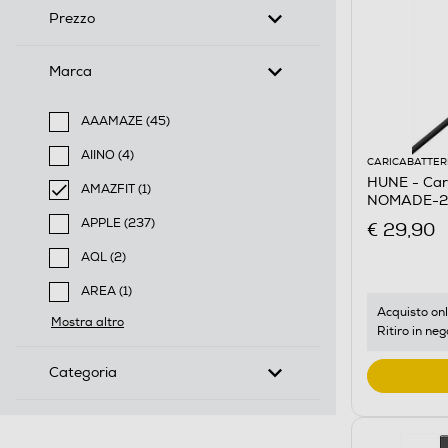
Prezzo
Marca
AAAMAZE (45)
Filtra per Marca: AAAMAZE
AIINO (4)
CARICABATTER
Filtra per Marca: AIINO
HUNE - Car
AMAZFIT (1)
NOMADE-20
selected Filtro applicato per Marca: AMAZFIT
APPLE (237)
€ 29,90
Filtra per Marca: APPLE
AQL (2)
Filtra per Marca: AQL
AREA (1)
Filtra per Marca: AREA
Acquisto onl
Mostra altro
Ritiro in neg
Categoria