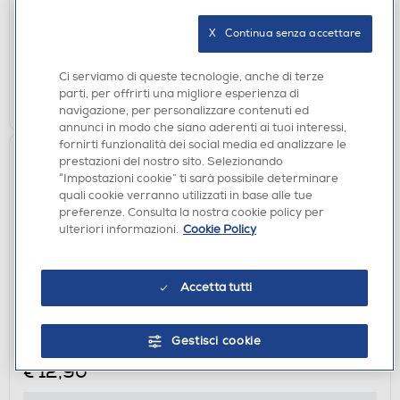
X   Continua senza accettare
disponibile
Acquisto online:
verifica
Ritiro in negozio in 30' gratuito:
Ci serviamo di queste tecnologie, anche di terze
parti, per offrirti una migliore esperienza di
AGGIUNGI
navigazione, per personalizzare contenuti ed
annunci in modo che siano aderenti ai tuoi interessi,
fornirti funzionalità dei social media ed analizzare le
prestazioni del nostro sito. Selezionando
“Impostazioni cookie” ti sarà possibile determinare
quali cookie verranno utilizzati in base alle tue
preferenze. Consulta la nostra cookie policy per
ulteriori informazioni.
Cookie Policy
Accetta tutti
CUSTODIE
SBS - Cover Skinny per Google Pixel 10A-
Gestisci cookie
Trasparente
€ 12,90