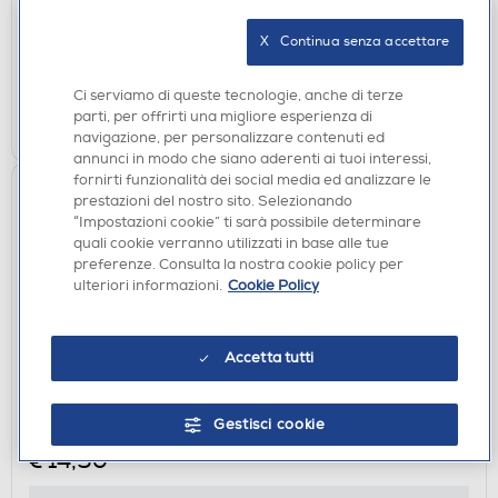
disponibile
Acquisto online:
X   Continua senza accettare
verifica
Ritiro in negozio in 30' gratuito:
Ci serviamo di queste tecnologie, anche di terze
AGGIUNGI
parti, per offrirti una migliore esperienza di
navigazione, per personalizzare contenuti ed
annunci in modo che siano aderenti ai tuoi interessi,
fornirti funzionalità dei social media ed analizzare le
prestazioni del nostro sito. Selezionando
“Impostazioni cookie” ti sarà possibile determinare
quali cookie verranno utilizzati in base alle tue
preferenze. Consulta la nostra cookie policy per
ulteriori informazioni.
Cookie Policy
Accetta tutti
CAVI - ADATTATORI
SBS - Power supply cableIEC 3pin socket,1,8m-
Nero
Gestisci cookie
€ 14,90