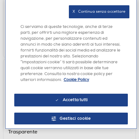
Trasparente
€ 9,90
X   Continua senza accettare
disponibile
Acquisto online:
Ci serviamo di queste tecnologie, anche di terze
verifica
Ritiro in negozio in 30' gratuito:
parti, per offrirti una migliore esperienza di
navigazione, per personalizzare contenuti ed
annunci in modo che siano aderenti ai tuoi interessi,
AGGIUNGI
fornirti funzionalità dei social media ed analizzare le
prestazioni del nostro sito. Selezionando
“Impostazioni cookie” ti sarà possibile determinare
quali cookie verranno utilizzati in base alle tue
preferenze. Consulta la nostra cookie policy per
ulteriori informazioni.
Cookie Policy
Accetta tutti
CUSTODIE
Gestisci cookie
SBS - Cover Skinny per Oppo A6 Pro 5G-
Trasparente