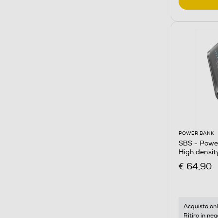
POWER BANK
SBS - Pow
High densi
€ 64,90
Acquisto onl
Ritiro in neg