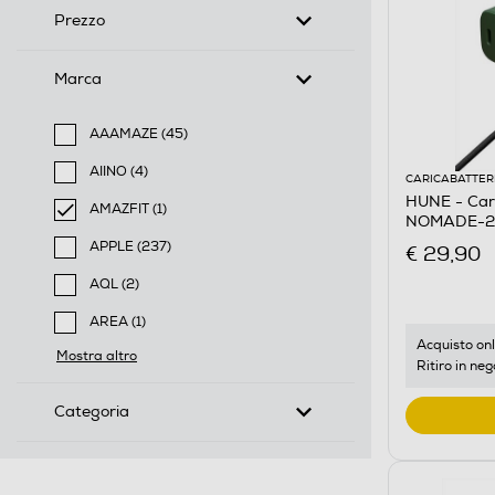
Prezzo
Marca
AAAMAZE (45)
Filtra per Marca: AAAMAZE
AIINO (4)
CARICABATTER
Filtra per Marca: AIINO
HUNE - Car
AMAZFIT (1)
NOMADE-20
selected Filtro applicato per Marca: AMAZFIT
APPLE (237)
€ 29,90
Filtra per Marca: APPLE
AQL (2)
Filtra per Marca: AQL
AREA (1)
Filtra per Marca: AREA
Acquisto onl
Mostra altro
Ritiro in neg
Categoria