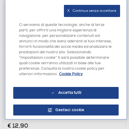
€ 12,90
X   Continua senza accettare
disponibile
Acquisto online:
verifica
Ritiro in negozio in 30' gratuito:
Ci serviamo di queste tecnologie, anche di terze
parti, per offrirti una migliore esperienza di
navigazione, per personalizzare contenuti ed
AGGIUNGI
annunci in modo che siano aderenti ai tuoi interessi,
fornirti funzionalità dei social media ed analizzare le
prestazioni del nostro sito. Selezionando
“Impostazioni cookie” ti sarà possibile determinare
quali cookie verranno utilizzati in base alle tue
preferenze. Consulta la nostra cookie policy per
ulteriori informazioni.
Cookie Policy
Accetta tutti
CUSTODIE
Gestisci cookie
SBS - Cover Skinny per Honor 400 Pro-
Trasparente
€ 12,90