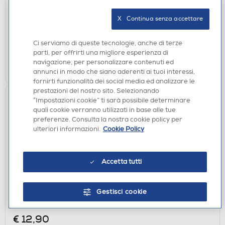
€ 12,90
X   Continua senza accettare
disponibile
Acquisto online:
verifica
Ritiro in negozio in 30' gratuito:
Ci serviamo di queste tecnologie, anche di terze
parti, per offrirti una migliore esperienza di
navigazione, per personalizzare contenuti ed
AGGIUNGI
annunci in modo che siano aderenti ai tuoi interessi,
fornirti funzionalità dei social media ed analizzare le
prestazioni del nostro sito. Selezionando
“Impostazioni cookie” ti sarà possibile determinare
quali cookie verranno utilizzati in base alle tue
preferenze. Consulta la nostra cookie policy per
ulteriori informazioni.
Cookie Policy
Accetta tutti
CUSTODIE
Gestisci cookie
SBS - Cover Skinny per Honor 400 Pro-
Trasparente
€ 12,90