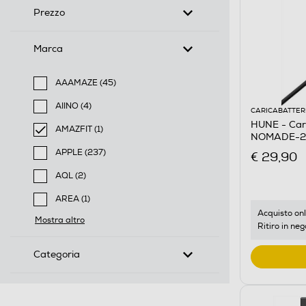
Prezzo
Marca
AAAMAZE (45)
Filtra per Marca: AAAMAZE
AIINO (4)
CARICABATTER
Filtra per Marca: AIINO
HUNE - Car
AMAZFIT (1)
NOMADE-20
selected Filtro applicato per Marca: AMAZFIT
APPLE (237)
€ 29,90
Filtra per Marca: APPLE
AQL (2)
Filtra per Marca: AQL
AREA (1)
Filtra per Marca: AREA
Acquisto onl
Mostra altro
Ritiro in neg
Categoria