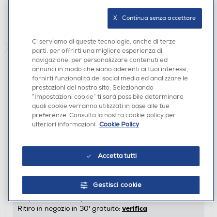
verifica
Ritiro in negozio in 30' gratuito:
X   Continua senza accettare
AGGIUNGI
Ci serviamo di queste tecnologie, anche di terze
parti, per offrirti una migliore esperienza di
navigazione, per personalizzare contenuti ed
annunci in modo che siano aderenti ai tuoi interessi,
fornirti funzionalità dei social media ed analizzare le
prestazioni del nostro sito. Selezionando
“Impostazioni cookie” ti sarà possibile determinare
quali cookie verranno utilizzati in base alle tue
preferenze. Consulta la nostra cookie policy per
ulteriori informazioni.
Cookie Policy
SCREEN PROTECTOR
SBS - Camera glass TESINCAMGLIP15 iPhone
Accetta tutti
15/15 Plus
€ 14,90
Gestisci cookie
disponibile
Acquisto online:
verifica
Ritiro in negozio in 30' gratuito: