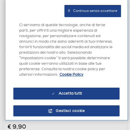
€ 9,90
X   Continua senza accettare
disponibile
Acquisto online:
verifica
Ritiro in negozio in 30' gratuito:
Ci serviamo di queste tecnologie, anche di terze
parti, per offrirti una migliore esperienza di
navigazione, per personalizzare contenuti ed
AGGIUNGI
annunci in modo che siano aderenti ai tuoi interessi,
fornirti funzionalità dei social media ed analizzare le
prestazioni del nostro sito. Selezionando
“Impostazioni cookie” ti sarà possibile determinare
quali cookie verranno utilizzati in base alle tue
preferenze. Consulta la nostra cookie policy per
ulteriori informazioni.
Cookie Policy
Accetta tutti
CUSTODIE
Gestisci cookie
SBS - Cover Skinny per Oppo A6 Pro 5G-
Trasparente
€ 9,90