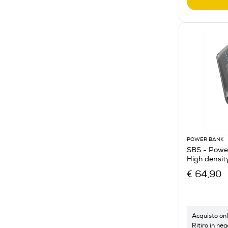
POWER BANK
SBS - Pow
High densi
€ 64,90
Acquisto onl
Ritiro in neg