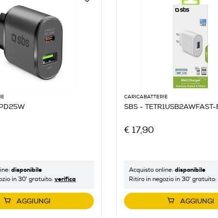
IE
CARICABATTERIE
RPD25W
SBS - TETR1USB2AWFAST-
€ 17,90
disponibile
disponibile
ine:
Acquisto online:
verifica
ozio in 30' gratuito:
Ritiro in negozio in 30' gratuito:
AGGIUNGI
AGGIUNGI