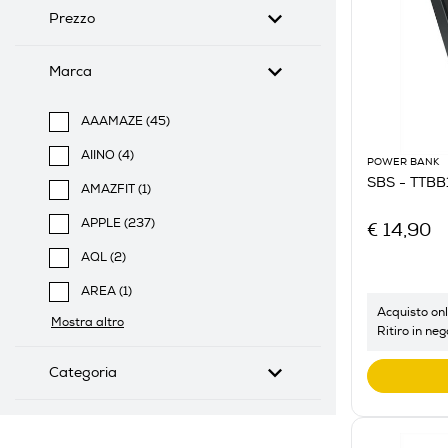
Prezzo
Marca
AAAMAZE (45)
Filtra per Marca: AAAMAZE
AIINO (4)
POWER BANK
Filtra per Marca: AIINO
SBS - TTB
AMAZFIT (1)
Filtra per Marca: AMAZFIT
APPLE (237)
€ 14,90
Filtra per Marca: APPLE
AQL (2)
Filtra per Marca: AQL
AREA (1)
Filtra per Marca: AREA
Acquisto onl
Mostra altro
Ritiro in neg
Categoria