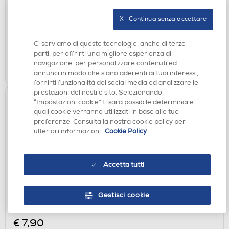
€ 9,90
X   Continua senza accettare
disponibile
Acquisto online:
verifica
Ritiro in negozio in 30' gratuito:
Ci serviamo di queste tecnologie, anche di terze
parti, per offrirti una migliore esperienza di
navigazione, per personalizzare contenuti ed
AGGIUNGI
annunci in modo che siano aderenti ai tuoi interessi,
fornirti funzionalità dei social media ed analizzare le
prestazioni del nostro sito. Selezionando
“Impostazioni cookie” ti sarà possibile determinare
quali cookie verranno utilizzati in base alle tue
preferenze. Consulta la nostra cookie policy per
ulteriori informazioni.
Cookie Policy
Accetta tutti
CAVI - ADATTATORI
Gestisci cookie
SBS - 3,5 connection cavo jack to jack stereo 1m,-
Nero
€ 7,90