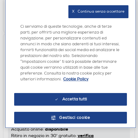
Acquisto online:
verifica
Ritiro in negozio in 30' gratuito:
X   Continua senza accettare
AGGIUNGI
Ci serviamo di queste tecnologie, anche di terze
parti, per offrirti una migliore esperienza di
navigazione, per personalizzare contenuti ed
annunci in modo che siano aderenti ai tuoi interessi,
fornirti funzionalità dei social media ed analizzare le
prestazioni del nostro sito. Selezionando
“Impostazioni cookie” ti sarà possibile determinare
quali cookie verranno utilizzati in base alle tue
preferenze. Consulta la nostra cookie policy per
ulteriori informazioni.
Cookie Policy
CUSTODIE
Accetta tutti
SBS - Cover Skinny per Google Pixel 10A-
Trasparente
€ 12,90
Gestisci cookie
disponibile
Acquisto online:
verifica
Ritiro in negozio in 30' gratuito: