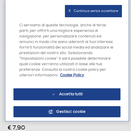
€ 9,90
X   Continua senza accettare
disponibile
Acquisto online:
verifica
Ritiro in negozio in 30' gratuito:
Ci serviamo di queste tecnologie, anche di terze
parti, per offrirti una migliore esperienza di
navigazione, per personalizzare contenuti ed
AGGIUNGI
annunci in modo che siano aderenti ai tuoi interessi,
fornirti funzionalità dei social media ed analizzare le
prestazioni del nostro sito. Selezionando
“Impostazioni cookie” ti sarà possibile determinare
quali cookie verranno utilizzati in base alle tue
preferenze. Consulta la nostra cookie policy per
ulteriori informazioni.
Cookie Policy
Accetta tutti
CAVI - ADATTATORI
Gestisci cookie
SBS - 3,5 connection cavo jack to jack stereo 1m,-
Nero
€ 7,90