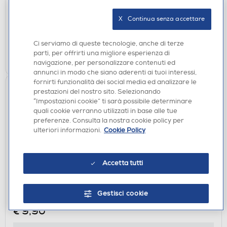
X   Continua senza accettare
disponibile
Acquisto online:
verifica
Ritiro in negozio in 30' gratuito:
Ci serviamo di queste tecnologie, anche di terze
parti, per offrirti una migliore esperienza di
AGGIUNGI
navigazione, per personalizzare contenuti ed
annunci in modo che siano aderenti ai tuoi interessi,
fornirti funzionalità dei social media ed analizzare le
prestazioni del nostro sito. Selezionando
“Impostazioni cookie” ti sarà possibile determinare
quali cookie verranno utilizzati in base alle tue
preferenze. Consulta la nostra cookie policy per
ulteriori informazioni.
Cookie Policy
Accetta tutti
CUSTODIE
SBS - Cover Skinny per Samsung Galaxy A27-
Gestisci cookie
Trasparente
€ 9,90