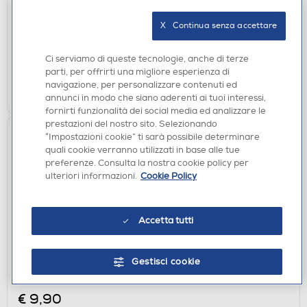
€ 12,90
X   Continua senza accettare
disponibile
Acquisto online:
verifica
Ritiro in negozio in 30' gratuito:
Ci serviamo di queste tecnologie, anche di terze
parti, per offrirti una migliore esperienza di
navigazione, per personalizzare contenuti ed
AGGIUNGI
annunci in modo che siano aderenti ai tuoi interessi,
fornirti funzionalità dei social media ed analizzare le
prestazioni del nostro sito. Selezionando
“Impostazioni cookie” ti sarà possibile determinare
quali cookie verranno utilizzati in base alle tue
preferenze. Consulta la nostra cookie policy per
ulteriori informazioni.
Cookie Policy
Accetta tutti
CUSTODIE
Gestisci cookie
SBS - Cover Skinny per Samsung Galaxy A27-
Trasparente
€ 9,90