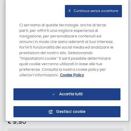
X   Continua senza accettare
disponibile
Acquisto online:
verifica
Ritiro in negozio in 30' gratuito:
Ci serviamo di queste tecnologie, anche di terze
parti, per offrirti una migliore esperienza di
AGGIUNGI
navigazione, per personalizzare contenuti ed
annunci in modo che siano aderenti ai tuoi interessi,
fornirti funzionalità dei social media ed analizzare le
prestazioni del nostro sito. Selezionando
“Impostazioni cookie” ti sarà possibile determinare
quali cookie verranno utilizzati in base alle tue
preferenze. Consulta la nostra cookie policy per
ulteriori informazioni.
Cookie Policy
Accetta tutti
CUSTODIE
SBS - Cover Skinny per Oppo A6 Pro 5G-
Gestisci cookie
Trasparente
€ 9,90