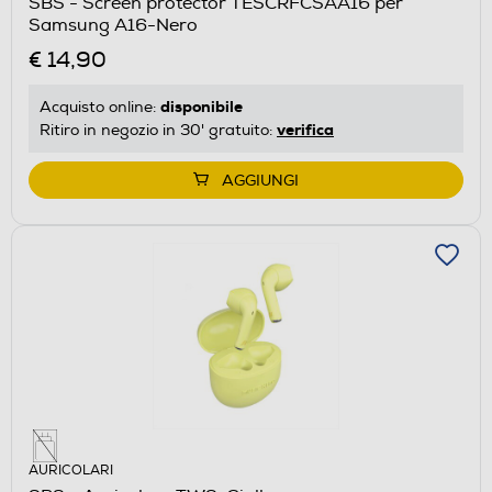
SBS - Screen protector TESCRFCSAA16 per
Samsung A16-Nero
€ 14,90
disponibile
Acquisto online:
verifica
Ritiro in negozio in 30' gratuito:
AGGIUNGI
AURICOLARI