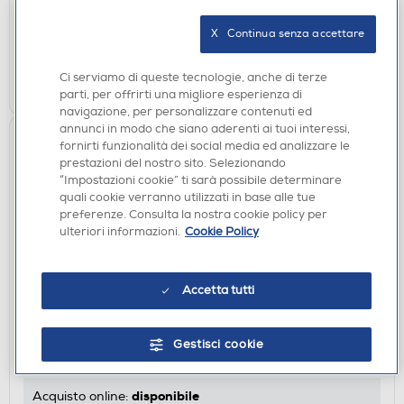
disponibile
Acquisto online:
X   Continua senza accettare
verifica
Ritiro in negozio in 30' gratuito:
Ci serviamo di queste tecnologie, anche di terze
AGGIUNGI
parti, per offrirti una migliore esperienza di
navigazione, per personalizzare contenuti ed
annunci in modo che siano aderenti ai tuoi interessi,
fornirti funzionalità dei social media ed analizzare le
prestazioni del nostro sito. Selezionando
“Impostazioni cookie” ti sarà possibile determinare
quali cookie verranno utilizzati in base alle tue
preferenze. Consulta la nostra cookie policy per
ulteriori informazioni.
Cookie Policy
CUSTODIE
Accetta tutti
SBS - Cover Skinny per Honor 400 Pro-
Trasparente
Gestisci cookie
€ 12,90
disponibile
Acquisto online: