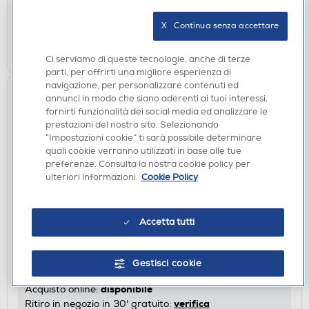
Acquisto online:
verifica
Ritiro in negozio in 30' gratuito:
X   Continua senza accettare
AGGIUNGI
Ci serviamo di queste tecnologie, anche di terze
parti, per offrirti una migliore esperienza di
navigazione, per personalizzare contenuti ed
annunci in modo che siano aderenti ai tuoi interessi,
fornirti funzionalità dei social media ed analizzare le
prestazioni del nostro sito. Selezionando
“Impostazioni cookie” ti sarà possibile determinare
quali cookie verranno utilizzati in base alle tue
preferenze. Consulta la nostra cookie policy per
ulteriori informazioni.
Cookie Policy
CUSTODIE
Accetta tutti
SBS - Cover Skinny per Google Pixel 10A-
Trasparente
€ 12,90
Gestisci cookie
disponibile
Acquisto online:
verifica
Ritiro in negozio in 30' gratuito: