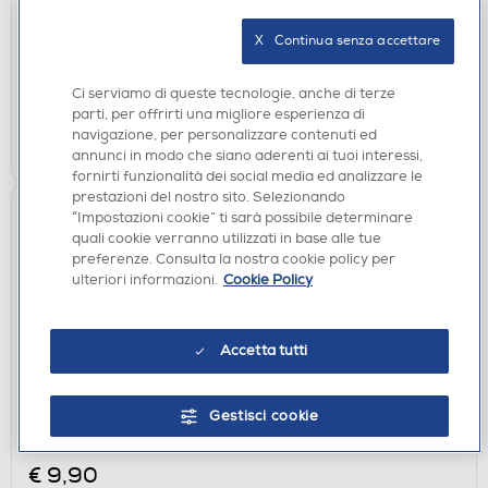
€ 9,90
X   Continua senza accettare
disponibile
Acquisto online:
verifica
Ritiro in negozio in 30' gratuito:
Ci serviamo di queste tecnologie, anche di terze
parti, per offrirti una migliore esperienza di
navigazione, per personalizzare contenuti ed
AGGIUNGI
annunci in modo che siano aderenti ai tuoi interessi,
fornirti funzionalità dei social media ed analizzare le
prestazioni del nostro sito. Selezionando
“Impostazioni cookie” ti sarà possibile determinare
quali cookie verranno utilizzati in base alle tue
preferenze. Consulta la nostra cookie policy per
ulteriori informazioni.
Cookie Policy
Accetta tutti
CUSTODIE
Gestisci cookie
SBS - Cover Skinny per Oppo A6 Pro 5G-
Trasparente
€ 9,90