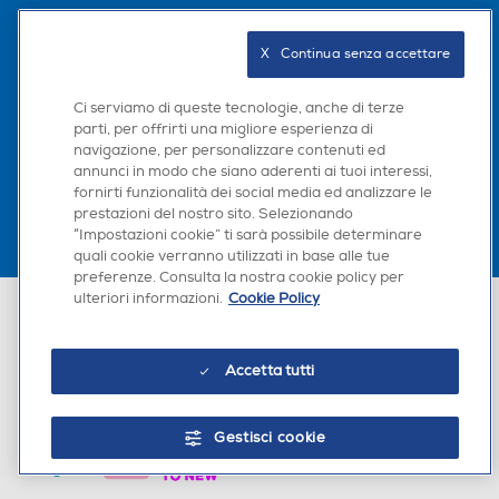
Seguici sui social
X   Continua senza accettare
Ci serviamo di queste tecnologie, anche di terze
parti, per offrirti una migliore esperienza di
Scarica la nostra app
navigazione, per personalizzare contenuti ed
annunci in modo che siano aderenti ai tuoi interessi,
fornirti funzionalità dei social media ed analizzare le
prestazioni del nostro sito. Selezionando
“Impostazioni cookie” ti sarà possibile determinare
quali cookie verranno utilizzati in base alle tue
preferenze. Consulta la nostra cookie policy per
ulteriori informazioni.
Cookie Policy
Euronics Italia SpA. Sede legale Via Montefeltro, 6/a 20156 Milano
Partita Iva, Codice Fiscale e iscrizione CCIAA Milano Monza Brianza Lodi
n. 13337170156. Codice intermediario SDI: HHBD9AK. Vendite soggette
agli Artt. 45 e ss del Codice del Consumo in tema di Diritti dei
Accetta tutti
Consumatori.
Gestisci cookie