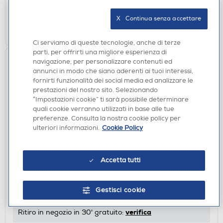
verifica
Ritiro in negozio in 30' gratuito:
X   Continua senza accettare
AGGIUNGI
Ci serviamo di queste tecnologie, anche di terze
parti, per offrirti una migliore esperienza di
navigazione, per personalizzare contenuti ed
annunci in modo che siano aderenti ai tuoi interessi,
fornirti funzionalità dei social media ed analizzare le
prestazioni del nostro sito. Selezionando
“Impostazioni cookie” ti sarà possibile determinare
quali cookie verranno utilizzati in base alle tue
preferenze. Consulta la nostra cookie policy per
ulteriori informazioni.
Cookie Policy
ACCESSORI TELEFONIA
CELLULARLINE - Dispositivo per trovare oggetti
Accetta tutti
BTTRACY1W-Bianco
€ 18,90
Gestisci cookie
disponibile
Acquisto online:
verifica
Ritiro in negozio in 30' gratuito: