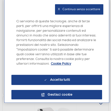
X   Continua senza accettare
Ci serviamo di queste tecnologie, anche di terze
parti, per offrirti una migliore esperienza di
navigazione, per personalizzare contenuti ed
annunci in modo che siano aderenti ai tuoi interessi,
ACCESSORI TELEFONIA
fornirti funzionalità dei social media ed analizzare le
SBS - Cord necklace torchon CMCORDNECKT2-
prestazioni del nostro sito. Selezionando
“Impostazioni cookie” ti sarà possibile determinare
Green white
quali cookie verranno utilizzati in base alle tue
€ 19,90
preferenze. Consulta la nostra cookie policy per
ulteriori informazioni.
Cookie Policy
disponibile
Acquisto online:
verifica
Ritiro in negozio in 30' gratuito:
Accetta tutti
AGGIUNGI
Gestisci cookie