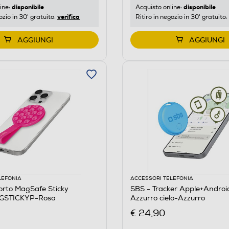
disponibile
disponibile
ine:
Acquisto online:
verifica
ozio in 30' gratuito:
Ritiro in negozio in 30' gratuito:
AGGIUNGI
AGGIUNGI
LEFONIA
ACCESSORI TELEFONIA
orto MagSafe Sticky
SBS - Tracker Apple+Androi
GSTICKYP-Rosa
Azzurro cielo-Azzurro
€ 24,90