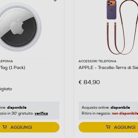
LEFONIA
ACCESSORI TELEFONIA
Tag (1 Pack)
APPLE - Tracolla-Terra di S
€ 84,90
igliato
disponibile
disponibile
ine:
Acquisto online:
verifica
non disponibil
ozio in 30' gratuito:
Ritiro in negozio:
AGGIUNGI
AGGIUNGI