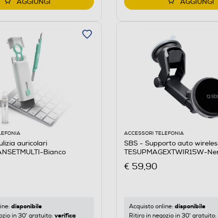
AGGIUNGI
AGGIUNGI
LEFONIA
ACCESSORI TELEFONIA
lizia auricolari
SBS - Supporto auto wireles
NSETMULTI-Bianco
TESUPMAGEXTWIR15W-Ne
€ 59,90
disponibile
disponibile
ine:
Acquisto online:
verifica
ozio in 30' gratuito:
Ritiro in negozio in 30' gratuito: