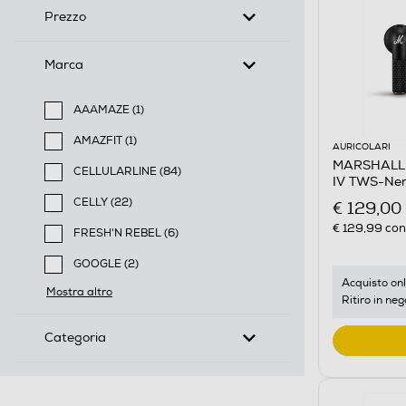
Prezzo
Marca
AAAMAZE (1)
Filtra per Marca: AAAMAZE
AMAZFIT (1)
AURICOLARI
Filtra per Marca: AMAZFIT
MARSHALL -
CELLULARLINE (84)
IV TWS-Ne
Filtra per Marca: CELLULARLINE
CELLY (22)
€ 129,00
Filtra per Marca: CELLY
€ 129,99
cons
FRESH'N REBEL (6)
Filtra per Marca: FRESH'N REBEL
GOOGLE (2)
Filtra per Marca: GOOGLE
Acquisto onl
Mostra altro
Ritiro in neg
Categoria