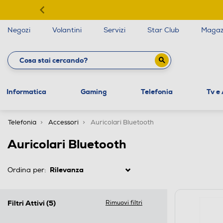
Negozi
Volantini
Servizi
Star Club
Magaz
Informatica
Gaming
Telefonia
Tv e
Telefonia
Accessori
Auricolari Bluetooth
Auricolari Bluetooth
Ordina per:
Filtri Attivi
(5)
Rimuovi filtri