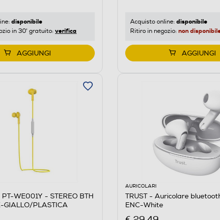
disponibile
disponibile
ine:
Acquisto online:
verifica
non disponibil
ozio in 30' gratuito:
Ritiro in negozio:
AGGIUNGI
AGGIUNGI
AURICOLARI
 PT-WE001Y - STEREO BTH
TRUST - Auricolare bluetoot
-GIALLO/PLASTICA
ENC-White
€ 29,49