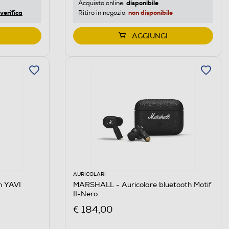
disponibile
Acquisto online:
verifica
non disponibile
Ritiro in negozio:
AGGIUNGI
AURICOLARI
h YAVI
MARSHALL - Auricolare bluetooth Motif
II-Nero
€ 184,00