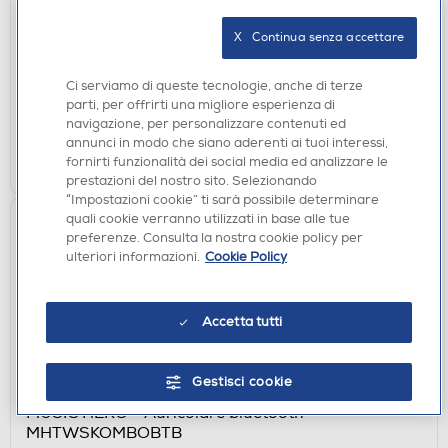
MHTWSICYBTA-Azzurro
X   Continua senza accettare
€ 29,90
Ci serviamo di queste tecnologie, anche di terze
disponibile
Acquisto online:
parti, per offrirti una migliore esperienza di
verifica
Ritiro in negozio in 30' gratuito:
navigazione, per personalizzare contenuti ed
annunci in modo che siano aderenti ai tuoi interessi,
AGGIUNGI
fornirti funzionalità dei social media ed analizzare le
prestazioni del nostro sito. Selezionando
“Impostazioni cookie” ti sarà possibile determinare
quali cookie verranno utilizzati in base alle tue
preferenze. Consulta la nostra cookie policy per
ulteriori informazioni.
Cookie Policy
Accetta tutti
Gestisci cookie
AURICOLARI
MUSIC HERO - Auricolare bluetooth
MHTWSKOMBOBTB