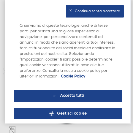
AURICOLARI
MUSIC SOUND - Auricolare bluetooth DRIP-
X   Continua senza accettare
Multicolour
€ 28,49
Ci serviamo di queste tecnologie, anche di terze
parti, per offrirti una migliore esperienza di
navigazione, per personalizzare contenuti ed
disponibile
Acquisto online:
annunci in modo che siano aderenti ai tuoi interessi,
non disponibile
Ritiro in negozio:
fornirti funzionalità dei social media ed analizzare le
prestazioni del nostro sito. Selezionando
AGGIUNGI
“Impostazioni cookie” ti sarà possibile determinare
quali cookie verranno utilizzati in base alle tue
preferenze. Consulta la nostra cookie policy per
ulteriori informazioni.
Cookie Policy
Accetta tutti
Gestisci cookie