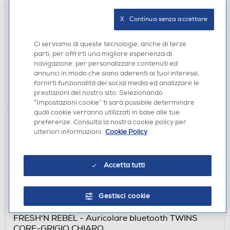
AURICOLARI
CELLY - Auricolare bluetooth SHAPE1WH-Bianco
X   Continua senza accettare
€ 7,90
Ci serviamo di queste tecnologie, anche di terze
disponibile
Acquisto online:
parti, per offrirti una migliore esperienza di
verifica
Ritiro in negozio in 30' gratuito:
navigazione, per personalizzare contenuti ed
annunci in modo che siano aderenti ai tuoi interessi,
fornirti funzionalità dei social media ed analizzare le
AGGIUNGI
prestazioni del nostro sito. Selezionando
“Impostazioni cookie” ti sarà possibile determinare
quali cookie verranno utilizzati in base alle tue
preferenze. Consulta la nostra cookie policy per
ulteriori informazioni.
Cookie Policy
Accetta tutti
Gestisci cookie
AURICOLARI
FRESH'N REBEL - Auricolare bluetooth TWINS
CORE-GRIGIO CHIARO