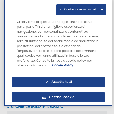
DISPONIBILE SOLO IN NEGOZIO
X   Continua senza accettare
non disponibile
Acquisto online:
verifica
Ritiro in negozio in 30' gratuito:
Ci serviamo di queste tecnologie, anche di terze
parti, per offrirti una migliore esperienza di
CERCA NEGOZIO
navigazione, per personalizzare contenuti ed
annunci in modo che siano aderenti ai tuoi interessi,
fornirti funzionalità dei social media ed analizzare le
prestazioni del nostro sito. Selezionando
“Impostazioni cookie” ti sarà possibile determinare
quali cookie verranno utilizzati in base alle tue
preferenze. Consulta la nostra cookie policy per
ulteriori informazioni.
Cookie Policy
Accetta tutti
AURICOLARI
MARSHALL - Auricolare bluetooth Minor III TWS-
Gestisci cookie
Bianco
DISPONIBILE SOLO IN NEGOZIO