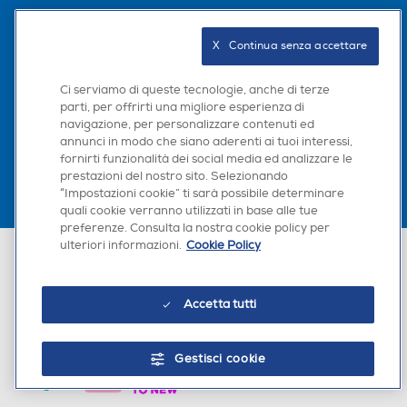
Seguici sui social
X   Continua senza accettare
Ci serviamo di queste tecnologie, anche di terze
parti, per offrirti una migliore esperienza di
Scarica la nostra app
navigazione, per personalizzare contenuti ed
annunci in modo che siano aderenti ai tuoi interessi,
fornirti funzionalità dei social media ed analizzare le
prestazioni del nostro sito. Selezionando
“Impostazioni cookie” ti sarà possibile determinare
quali cookie verranno utilizzati in base alle tue
preferenze. Consulta la nostra cookie policy per
ulteriori informazioni.
Cookie Policy
Euronics Italia SpA. Sede legale Via Montefeltro, 6/a 20156 Milano
Partita Iva, Codice Fiscale e iscrizione CCIAA Milano Monza Brianza Lodi
n. 13337170156. Codice intermediario SDI: HHBD9AK. Vendite soggette
agli Artt. 45 e ss del Codice del Consumo in tema di Diritti dei
Accetta tutti
Consumatori.
Gestisci cookie