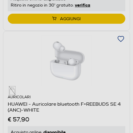
verifica
Ritiro in negozio in 30' gratuito:
AGGIUNGI
AURICOLARI
HUAWEI - Auricolare bluetooth F+REEBUDS SE 4
(ANC)-WHITE
€ 57,90
disponibile
Acquisto online: