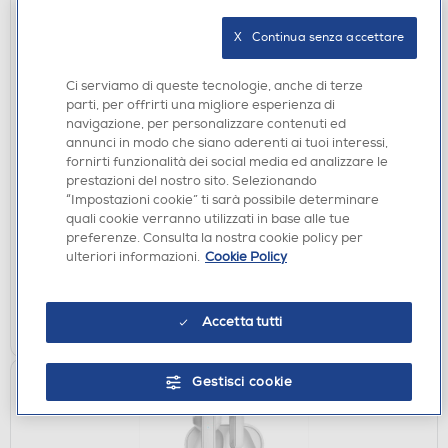
X   Continua senza accettare
Ci serviamo di queste tecnologie, anche di terze
parti, per offrirti una migliore esperienza di
navigazione, per personalizzare contenuti ed
AURICOLARI
annunci in modo che siano aderenti ai tuoi interessi,
SBS - Auricolare TWS TEEARAIRFREETWSBTK-
fornirti funzionalità dei social media ed analizzare le
Nero
prestazioni del nostro sito. Selezionando
“Impostazioni cookie” ti sarà possibile determinare
€ 34,90
quali cookie verranno utilizzati in base alle tue
preferenze. Consulta la nostra cookie policy per
disponibile
Acquisto online:
ulteriori informazioni.
Cookie Policy
verifica
Ritiro in negozio in 30' gratuito:
AGGIUNGI
Accetta tutti
Gestisci cookie