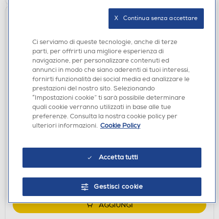
X   Continua senza accettare
Ci serviamo di queste tecnologie, anche di terze
parti, per offrirti una migliore esperienza di
navigazione, per personalizzare contenuti ed
annunci in modo che siano aderenti ai tuoi interessi,
fornirti funzionalità dei social media ed analizzare le
prestazioni del nostro sito. Selezionando
“Impostazioni cookie” ti sarà possibile determinare
quali cookie verranno utilizzati in base alle tue
AURICOLARI
preferenze. Consulta la nostra cookie policy per
MUSIC SOUND - Auricolare bluetooth GROOVE-
ulteriori informazioni.
Cookie Policy
Bianco
€ 29,90
Accetta tutti
disponibile
Acquisto online:
verifica
Ritiro in negozio in 30' gratuito:
Gestisci cookie
AGGIUNGI