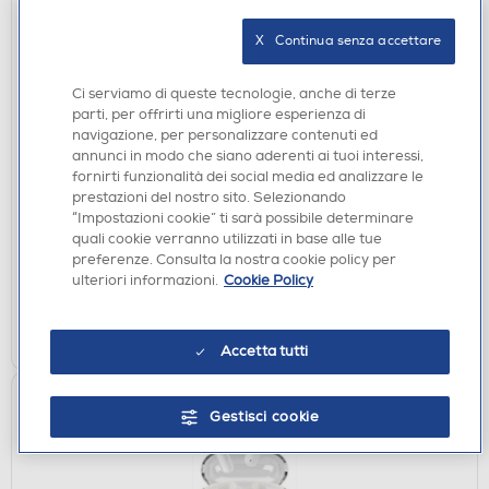
X   Continua senza accettare
Ci serviamo di queste tecnologie, anche di terze
parti, per offrirti una migliore esperienza di
AURICOLARI
navigazione, per personalizzare contenuti ed
TECHLIFE - TLEARPHONESBK - TRUE WIRELESS
annunci in modo che siano aderenti ai tuoi interessi,
EARPHONES-Nero
fornirti funzionalità dei social media ed analizzare le
prestazioni del nostro sito. Selezionando
€ 14,90
“Impostazioni cookie” ti sarà possibile determinare
quali cookie verranno utilizzati in base alle tue
disponibile
Acquisto online:
preferenze. Consulta la nostra cookie policy per
verifica
Ritiro in negozio in 30' gratuito:
ulteriori informazioni.
Cookie Policy
AGGIUNGI
Accetta tutti
Gestisci cookie