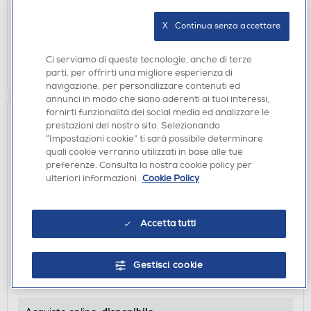
disponibile
Acquisto online:
X   Continua senza accettare
verifica
Ritiro in negozio in 30' gratuito:
Ci serviamo di queste tecnologie, anche di terze
AGGIUNGI
parti, per offrirti una migliore esperienza di
navigazione, per personalizzare contenuti ed
annunci in modo che siano aderenti ai tuoi interessi,
fornirti funzionalità dei social media ed analizzare le
prestazioni del nostro sito. Selezionando
“Impostazioni cookie” ti sarà possibile determinare
quali cookie verranno utilizzati in base alle tue
preferenze. Consulta la nostra cookie policy per
ulteriori informazioni.
Cookie Policy
Accetta tutti
AURICOLARI
SBS - Auricolare bluetooth TEEARTWSGOPODSK-
Nero
Gestisci cookie
€ 24,90