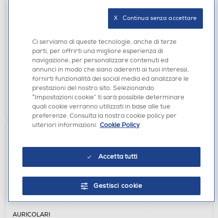
AURICOLARI
X   Continua senza accettare
SBS - Auricolare Bluetooth PROEARSETBT700W-
BIANCO
Ci serviamo di queste tecnologie, anche di terze
€ 24,90
parti, per offrirti una migliore esperienza di
navigazione, per personalizzare contenuti ed
disponibile
Acquisto online:
annunci in modo che siano aderenti ai tuoi interessi,
verifica
Ritiro in negozio in 30' gratuito:
fornirti funzionalità dei social media ed analizzare le
prestazioni del nostro sito. Selezionando
“Impostazioni cookie” ti sarà possibile determinare
AGGIUNGI
quali cookie verranno utilizzati in base alle tue
preferenze. Consulta la nostra cookie policy per
ulteriori informazioni.
Cookie Policy
Accetta tutti
Gestisci cookie
AURICOLARI