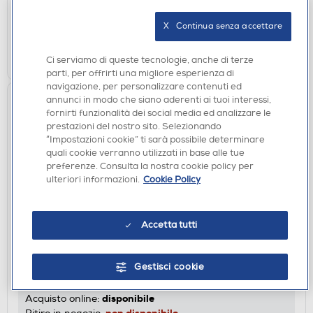
disponibile
Acquisto online:
verifica
Ritiro in negozio in 30' gratuito:
X   Continua senza accettare
AGGIUNGI
Ci serviamo di queste tecnologie, anche di terze
parti, per offrirti una migliore esperienza di
navigazione, per personalizzare contenuti ed
annunci in modo che siano aderenti ai tuoi interessi,
fornirti funzionalità dei social media ed analizzare le
prestazioni del nostro sito. Selezionando
“Impostazioni cookie” ti sarà possibile determinare
quali cookie verranno utilizzati in base alle tue
preferenze. Consulta la nostra cookie policy per
ulteriori informazioni.
Cookie Policy
AURICOLARI
Accetta tutti
PANTONE - PT-WE001P - STEREO BTH
EARPHONE-ROSA/PLASTICA
€ 19,99
Gestisci cookie
disponibile
Acquisto online:
non disponibile