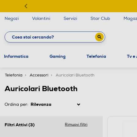
Negozi
Volantini
Servizi
Star Club
Magaz
Informatica
Gaming
Telefonia
Tv e
Telefonia
Accessori
Auricolari Bluetooth
Auricolari Bluetooth
Ordina per:
Filtri Attivi
(3)
Rimuovi filtri