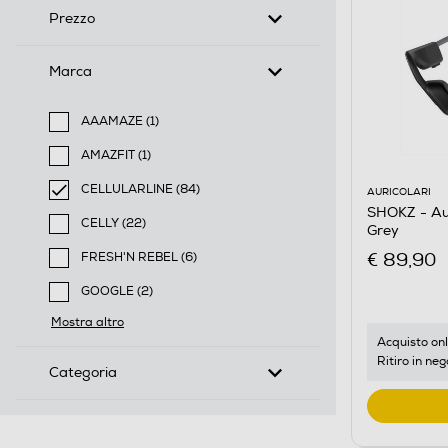
Prezzo
Marca
AAAMAZE (1)
Filtra per Marca: AAAMAZE
AMAZFIT (1)
Filtra per Marca: AMAZFIT
CELLULARLINE (84)
AURICOLARI
selected Filtro applicato per Marca: CELLULARLINE
SHOKZ - Au
CELLY (22)
Grey
Filtra per Marca: CELLY
€ 89,90
FRESH'N REBEL (6)
Filtra per Marca: FRESH'N REBEL
GOOGLE (2)
Filtra per Marca: GOOGLE
Mostra altro
Acquisto onl
Ritiro in neg
Categoria