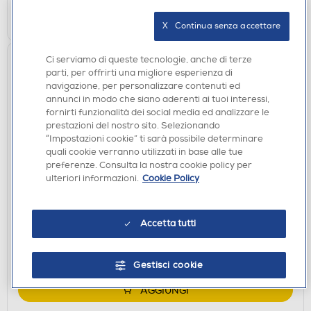
AGGIUNGI
X   Continua senza accettare
Ci serviamo di queste tecnologie, anche di terze
parti, per offrirti una migliore esperienza di
navigazione, per personalizzare contenuti ed
annunci in modo che siano aderenti ai tuoi interessi,
fornirti funzionalità dei social media ed analizzare le
prestazioni del nostro sito. Selezionando
“Impostazioni cookie” ti sarà possibile determinare
quali cookie verranno utilizzati in base alle tue
preferenze. Consulta la nostra cookie policy per
AURICOLARI
ulteriori informazioni.
Cookie Policy
NOTHING - Auricolare Bluetooth Ear (3)-Nero
€ 179,00
Accetta tutti
disponibile
Acquisto online:
verifica
Ritiro in negozio in 30' gratuito:
Gestisci cookie
AGGIUNGI