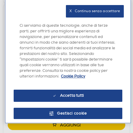
X   Continua senza accettare
Ci serviamo di queste tecnologie, anche di terze
parti, per offrirti una migliore esperienza di
navigazione, per personalizzare contenuti ed
annunci in modo che siano aderenti ai tuoi interessi,
fornirti funzionalità dei social media ed analizzare le
prestazioni del nostro sito. Selezionando
“Impostazioni cookie” ti sarà possibile determinare
quali cookie verranno utilizzati in base alle tue
SMARTPHONE DUAL SIM
preferenze. Consulta la nostra cookie policy per
ulteriori informazioni.
Cookie Policy
MOTOROLA - Smartphone MOTO G06 4/256-
PANTONE Tendril
€ 127,00
Accetta tutti
disponibile
Acquisto online:
verifica
Ritiro in negozio in 30' gratuito:
Gestisci cookie
AGGIUNGI