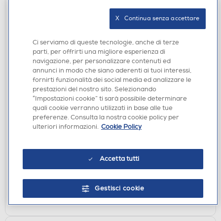
X   Continua senza accettare
Ci serviamo di queste tecnologie, anche di terze
parti, per offrirti una migliore esperienza di
navigazione, per personalizzare contenuti ed
annunci in modo che siano aderenti ai tuoi interessi,
fornirti funzionalità dei social media ed analizzare le
prestazioni del nostro sito. Selezionando
“Impostazioni cookie” ti sarà possibile determinare
SMARTPHONE DUAL SIM
quali cookie verranno utilizzati in base alle tue
MOTOROLA - Smartphone MOTO G15 8/512-Sea
preferenze. Consulta la nostra cookie policy per
blue
ulteriori informazioni.
Cookie Policy
€ 229,00
Accetta tutti
disponibile
Acquisto online:
verifica
Ritiro in negozio in 30' gratuito:
Gestisci cookie
AGGIUNGI