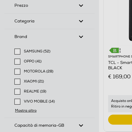
Prezzo
Categoria
Brand
SAMSUNG (52)
SMARTPHONE 
Filtra per Brand: SAMSUNG
OPPO (41)
TCL - Smar
Filtra per Brand: OPPO
BLACK
MOTOROLA (28)
€ 169,00
Filtra per Brand: MOTOROLA
XIAOMI (21)
Filtra per Brand: XIAOMI
REALME (19)
Filtra per Brand: REALME
Acquisto onl
VIVO MOBILE (14)
Ritiro in neg
Filtra per Brand: VIVO MOBILE
Mostra altro
Capacità di memoria-GB