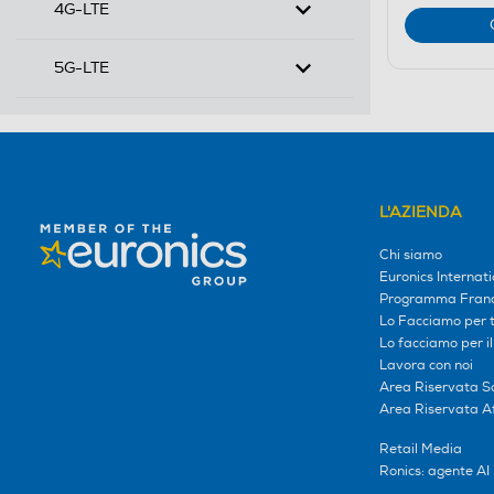
4G-LTE
5G-LTE
L'AZIENDA
Chi siamo
Euronics Internati
Programma Franc
Lo Facciamo per te
Lo facciamo per i
Lavora con noi
Area Riservata S
Area Riservata Aff
Retail Media
Ronics: agente AI