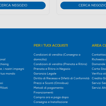
CERCA NEGOZIO
CERCA NEGOZI
PER I TUOI ACQUISTI
AREA CL
Condizioni di vendita (Consegna a
Contattac
onal
domicilio)
Richiesta 
hising
Condizioni di vendita (Prenota e Ritira)
Domande 
, i nostri impegni
Prenota e Ritira in Negozio
Carta Sta
l tuo mondo
Garanzia Legale
Verifica s
Diritto di Recesso e Difetti di Conformità
Credito G
oci
Prezzi e Sconti (Omnibus)
Servizi S
iliati
Metodi di pagamento
Servizi Alt
Finanziamenti
Compra ora e paga dopo
Consegna e Installazione