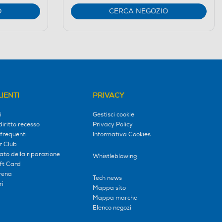
O
CERCA NEGOZIO
IENTI
PRIVACY
i
Gestisci cookie
diritto recesso
Privacy Policy
frequenti
Informativa Cookies
r Club
tato della riparazione
Whistleblowing
ift Card
erena
Tech news
ri
Mappa sito
Mappa marche
Elenco negozi