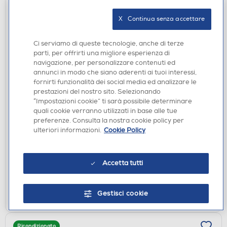
Ricondizionato
X   Continua senza accettare
Ci serviamo di queste tecnologie, anche di terze
parti, per offrirti una migliore esperienza di
navigazione, per personalizzare contenuti ed
annunci in modo che siano aderenti ai tuoi interessi,
fornirti funzionalità dei social media ed analizzare le
prestazioni del nostro sito. Selezionando
SMARTPHONE
“Impostazioni cookie” ti sarà possibile determinare
APPLE - iPhone XR 64GB OTTIMO BATTERIA
quali cookie verranno utilizzati in base alle tue
NUOVA-Corallo
preferenze. Consulta la nostra cookie policy per
ulteriori informazioni.
Cookie Policy
€ 249,00
non disponibile
Acquisto online:
Accetta tutti
non disponibile
Ritiro in negozio:
VISUALIZZA
Gestisci cookie
Ricondizionato